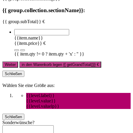
{{ group.collection.sectionName}}:
{{ group.subTotal}} €
{{item.name}}
{{item.price}} €
{{ item.qty != 0 ? item.qty + 'x' : '' }}
Weiter
in den Warenkorb legen
{{ getGrandTotal()}}
€
Schließen
Wählen Sie eine Größe aus:
{{level.label}}
{{level.value}}
{{level.valuelp}}
Schließen
Sonderwünsche?