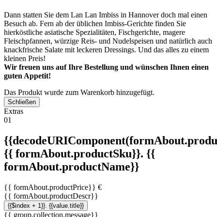
Dann statten Sie dem Lan Lan Imbiss in Hannover doch mal einen
Besuch ab. Fern ab der üblichen Imbiss-Gerichte finden Sie
hierköstliche asiatische Spezialitäten, Fischgerichte, magere
Fleischpfannen, würzige Reis- und Nudelspeisen und natürlich auch
knackfrische Salate mit leckeren Dressings. Und das alles zu einem
kleinen Preis!
Wir freuen uns auf Ihre Bestellung und wünschen Ihnen einen
guten Appetit!
Das Produkt wurde zum Warenkorb hinzugefügt.
Schließen
Extras
01
{{decodeURIComponent(formAbout.produc
{{ formAbout.productSku}}. {{
formAbout.productName}}
{{ formAbout.productPrice}} €
{{ formAbout.productDescr}}
{{$index + 1}}. {{value.title}}
{{ group.collection.message}}