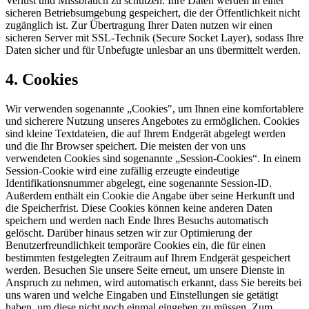
Verlust und Missbrauch zu schützen. Ihre Daten werden in einer
sicheren Betriebsumgebung gespeichert, die der Öffentlichkeit nicht
zugänglich ist. Zur Übertragung Ihrer Daten nutzen wir einen
sicheren Server mit SSL-Technik (Secure Socket Layer), sodass Ihre
Daten sicher und für Unbefugte unlesbar an uns übermittelt werden.
4. Cookies
Wir verwenden sogenannte „Cookies", um Ihnen eine komfortablere
und sicherere Nutzung unseres Angebotes zu ermöglichen. Cookies
sind kleine Textdateien, die auf Ihrem Endgerät abgelegt werden
und die Ihr Browser speichert. Die meisten der von uns
verwendeten Cookies sind sogenannte „Session-Cookies“. In einem
Session-Cookie wird eine zufällig erzeugte eindeutige
Identifikationsnummer abgelegt, eine sogenannte Session-ID.
Außerdem enthält ein Cookie die Angabe über seine Herkunft und
die Speicherfrist. Diese Cookies können keine anderen Daten
speichern und werden nach Ende Ihres Besuchs automatisch
gelöscht. Darüber hinaus setzen wir zur Optimierung der
Benutzerfreundlichkeit temporäre Cookies ein, die für einen
bestimmten festgelegten Zeitraum auf Ihrem Endgerät gespeichert
werden. Besuchen Sie unsere Seite erneut, um unsere Dienste in
Anspruch zu nehmen, wird automatisch erkannt, dass Sie bereits bei
uns waren und welche Eingaben und Einstellungen sie getätigt
haben, um diese nicht noch einmal eingeben zu müssen. Zum