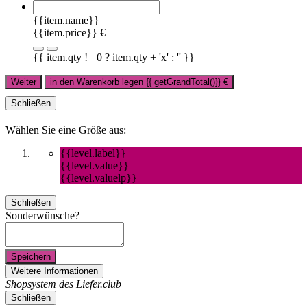
{{item.name}}
{{item.price}} €
{{ item.qty != 0 ? item.qty + 'x' : '' }}
Weiter
in den Warenkorb legen
{{ getGrandTotal()}}
€
Schließen
Wählen Sie eine Größe aus:
{{level.label}}
{{level.value}}
{{level.valuelp}}
Schließen
Sonderwünsche?
Speichern
Weitere Informationen
Shopsystem des Liefer.club
Schließen