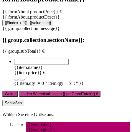
{{ formAbout.productPrice}} €
{{ formAbout.productDescr}}
{{$index + 1}}. {{value.title}}
{{ group.collection.message}}
{{ group.collection.sectionName}}:
{{ group.subTotal}} €
{{item.name}}
{{item.price}} €
{{ item.qty != 0 ? item.qty + 'x' : '' }}
Weiter
in den Warenkorb legen
{{ getGrandTotal()}}
€
Schließen
Wählen Sie eine Größe aus:
{{level.label}}
{{level.value}}