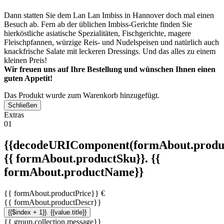
Dann statten Sie dem Lan Lan Imbiss in Hannover doch mal einen
Besuch ab. Fern ab der üblichen Imbiss-Gerichte finden Sie
hierköstliche asiatische Spezialitäten, Fischgerichte, magere
Fleischpfannen, würzige Reis- und Nudelspeisen und natürlich auch
knackfrische Salate mit leckeren Dressings. Und das alles zu einem
kleinen Preis!
Wir freuen uns auf Ihre Bestellung und wünschen Ihnen einen
guten Appetit!
Das Produkt wurde zum Warenkorb hinzugefügt.
Schließen
Extras
01
{{decodeURIComponent(formAbout.produc
{{ formAbout.productSku}}. {{
formAbout.productName}}
{{ formAbout.productPrice}} €
{{ formAbout.productDescr}}
{{$index + 1}}. {{value.title}}
{{ group.collection.message}}