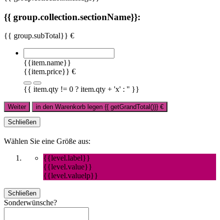
{{ group.collection.sectionName}}:
{{ group.subTotal}} €
{{item.name}}
{{item.price}} €
{{ item.qty != 0 ? item.qty + 'x' : '' }}
Weiter
in den Warenkorb legen
{{ getGrandTotal()}}
€
Schließen
Wählen Sie eine Größe aus:
{{level.label}}
{{level.value}}
{{level.valuelp}}
Schließen
Sonderwünsche?