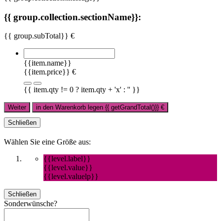
{{ group.collection.sectionName}}:
{{ group.subTotal}} €
{{item.name}}
{{item.price}} €
{{ item.qty != 0 ? item.qty + 'x' : '' }}
Weiter
in den Warenkorb legen
{{ getGrandTotal()}}
€
Schließen
Wählen Sie eine Größe aus:
{{level.label}}
{{level.value}}
{{level.valuelp}}
Schließen
Sonderwünsche?