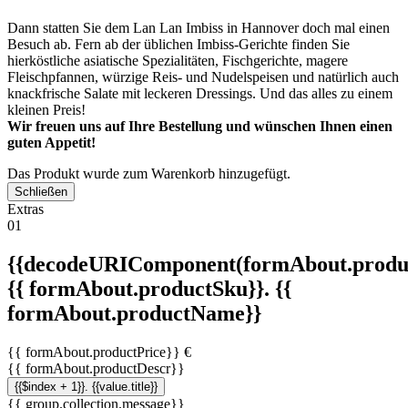
Dann statten Sie dem Lan Lan Imbiss in Hannover doch mal einen
Besuch ab. Fern ab der üblichen Imbiss-Gerichte finden Sie
hierköstliche asiatische Spezialitäten, Fischgerichte, magere
Fleischpfannen, würzige Reis- und Nudelspeisen und natürlich auch
knackfrische Salate mit leckeren Dressings. Und das alles zu einem
kleinen Preis!
Wir freuen uns auf Ihre Bestellung und wünschen Ihnen einen
guten Appetit!
Das Produkt wurde zum Warenkorb hinzugefügt.
Schließen
Extras
01
{{decodeURIComponent(formAbout.produc
{{ formAbout.productSku}}. {{
formAbout.productName}}
{{ formAbout.productPrice}} €
{{ formAbout.productDescr}}
{{$index + 1}}. {{value.title}}
{{ group.collection.message}}