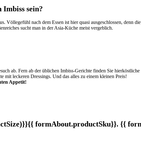
 Imbiss sein?
aus. Völlegefühl nach dem Essen ist hier quasi ausgeschlossen, denn die
orienreiches sucht man in der Asia-Küche meist vergeblich.
h ab. Fern ab der üblichen Imbiss-Gerichte finden Sie hierköstliche a
e mit leckeren Dressings. Und das alles zu einem kleinen Preis!
ten Appetit!
tSize)}}
{{ formAbout.productSku}}. {{ f