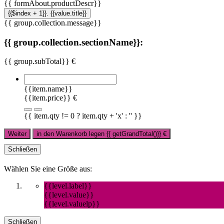
{{ formAbout.productDescr}}
{{$index + 1}}. {{value.title}}
{{ group.collection.message}}
{{ group.collection.sectionName}}:
{{ group.subTotal}} €
{{item.name}}
{{item.price}} €
{{ item.qty != 0 ? item.qty + 'x' : '' }}
Weiter
in den Warenkorb legen
{{ getGrandTotal()}}
€
Schließen
Wählen Sie eine Größe aus:
{{level.label}}
{{level.value}}
{{level.valuelp}}
Schließen